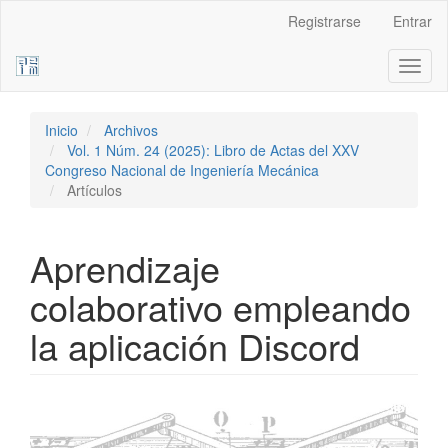
Navegación
Registrarse
Entrar
principal
Contenido
Toggl
principal
naviga
Barra
lateral
Inicio
Archivos
Vol. 1 Núm. 24 (2025): Libro de Actas del XXV
Congreso Nacional de Ingeniería Mecánica
Artículos
Aprendizaje
colaborativo empleando
la aplicación Discord
Barra
lateral