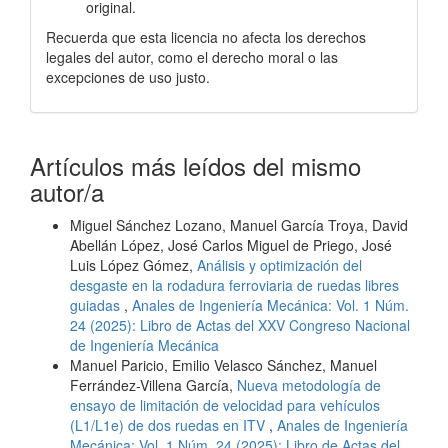
original.
Recuerda que esta licencia no afecta los derechos
legales del autor, como el derecho moral o las
excepciones de uso justo.
Artículos más leídos del mismo
autor/a
Miguel Sánchez Lozano, Manuel García Troya, David
Abellán López, José Carlos Miguel de Priego, José
Luis López Gómez,
Análisis y optimización del
desgaste en la rodadura ferroviaria de ruedas libres
guiadas
,
Anales de Ingeniería Mecánica: Vol. 1 Núm.
24 (2025): Libro de Actas del XXV Congreso Nacional
de Ingeniería Mecánica
Manuel Paricio, Emilio Velasco Sánchez, Manuel
Ferrández-Villena García,
Nueva metodología de
ensayo de limitación de velocidad para vehículos
(L1/L1e) de dos ruedas en ITV
,
Anales de Ingeniería
Mecánica: Vol. 1 Núm. 24 (2025): Libro de Actas del