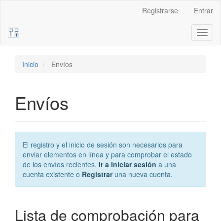
Navegación
Registrarse
Entrar
principal
Contenido
Toggl
principal
naviga
Barra
lateral
Inicio
Envíos
Envíos
El registro y el inicio de sesión son necesarios para
enviar elementos en línea y para comprobar el estado
de los envíos recientes.
Ir a Iniciar sesión
a una
cuenta existente o
Registrar
una nueva cuenta.
Lista de comprobación para