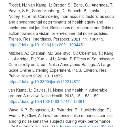
Riedel, N.; van Kamp, I.; Dreger, S.; Bolte, G.; Andringa, T.;
Payne, S.R.; Schreckenberg, D.; Fenech, B.; Lavia, L.;
Notley, H.; et al. Considering ‘non-acoustic factors’ as social
and environmental determinants of health equity and
environmental jus-tice. Reflections on research and fields of
action towards a vision for environmental noise policies.
Transp. Res. Interdiscip. Perspect. 2021, 11, 100445.
https://doi.org/10.1016/j.trip.2021.100445
.
Mitchell, A.; Erfanian, M.; Soelistyo, C.; Oberman, T.; Kang,
J.; Aldridge, R.; Xue, J.-H.; Aletta, F. Effects of Soundscape
Com-plexity on Urban Noise Annoyance Ratings: A Large-
Scale Online Listening Experiment. Int. J. Environ. Res.
Public Health 2022, 19, 14872.
https://doi.org/10.3390/ijerph192214872
.
van Kamp, I.; Davies, H. Noise and health in vulnerable
groups: A review. Noise Health 2013, 15, 153–159.
https://doi.org/10.4103/1463-1741.112361
.
Waye, K.P.; Bengtsson, J.; Rylander, R.; Hucklebridge, F.;
Evans, P.; Clow, A. Low frequency noise enhances cortisol
among noise sensitive subjects during work performance.
Life Sci. 2002, 70, 745–758.
https://doi.org/10.1016/S0024-