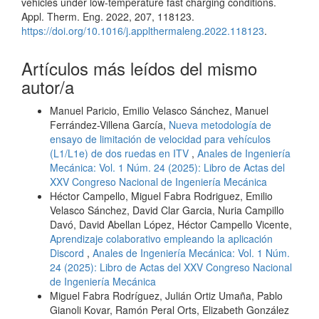
vehicles under low-temperature fast charging conditions.
Appl. Therm. Eng. 2022, 207, 118123.
https://doi.org/10.1016/j.applthermaleng.2022.118123
.
Artículos más leídos del mismo
autor/a
Manuel Paricio, Emilio Velasco Sánchez, Manuel
Ferrández-Villena García,
Nueva metodología de
ensayo de limitación de velocidad para vehículos
(L1/L1e) de dos ruedas en ITV
,
Anales de Ingeniería
Mecánica: Vol. 1 Núm. 24 (2025): Libro de Actas del
XXV Congreso Nacional de Ingeniería Mecánica
Héctor Campello, Miguel Fabra Rodriguez, Emilio
Velasco Sánchez, David Clar Garcia, Nuria Campillo
Davó, David Abellan López, Héctor Campello Vicente,
Aprendizaje colaborativo empleando la aplicación
Discord
,
Anales de Ingeniería Mecánica: Vol. 1 Núm.
24 (2025): Libro de Actas del XXV Congreso Nacional
de Ingeniería Mecánica
Miguel Fabra Rodríguez, Julián Ortiz Umaña, Pablo
Gianoli Kovar, Ramón Peral Orts, Elizabeth González