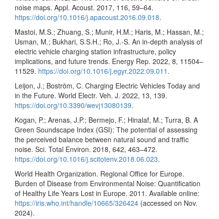
noise maps. Appl. Acoust. 2017, 116, 59–64.
https://doi.org/10.1016/j.apacoust.2016.09.018
.
Mastoi, M.S.; Zhuang, S.; Munir, H.M.; Haris, M.; Hassan, M.;
Usman, M.; Bukhari, S.S.H.; Ro, J.-S. An in-depth analysis of
electric vehicle charging station infrastructure, policy
implications, and future trends. Energy Rep. 2022, 8, 11504–
11529.
https://doi.org/10.1016/j.egyr.2022.09.011
.
Leijon, J.; Boström, C. Charging Electric Vehicles Today and
in the Future. World Electr. Veh. J. 2022, 13, 139.
https://doi.org/10.3390/wevj13080139
.
Kogan, P.; Arenas, J.P.; Bermejo, F.; Hinalaf, M.; Turra, B. A
Green Soundscape Index (GSI): The potential of assessing
the perceived balance between natural sound and traffic
noise. Sci. Total Environ. 2018, 642, 463–472.
https://doi.org/10.1016/j.scitotenv.2018.06.023
.
World Health Organization. Regional Office for Europe.
Burden of Disease from Environmental Noise: Quantification
of Healthy Life Years Lost in Europe. 2011. Available online:
https://iris.who.int/handle/10665/326424
(accessed on Nov.
2024).