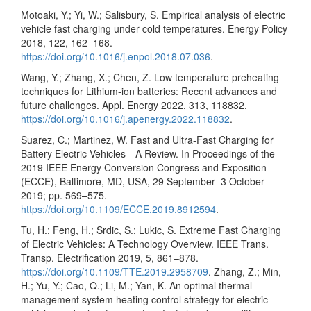
Motoaki, Y.; Yi, W.; Salisbury, S. Empirical analysis of electric
vehicle fast charging under cold temperatures. Energy Policy
2018, 122, 162–168.
https://doi.org/10.1016/j.enpol.2018.07.036
.
Wang, Y.; Zhang, X.; Chen, Z. Low temperature preheating
techniques for Lithium-ion batteries: Recent advances and
future challenges. Appl. Energy 2022, 313, 118832.
https://doi.org/10.1016/j.apenergy.2022.118832
.
Suarez, C.; Martinez, W. Fast and Ultra-Fast Charging for
Battery Electric Vehicles—A Review. In Proceedings of the
2019 IEEE Energy Conversion Congress and Exposition
(ECCE), Baltimore, MD, USA, 29 September–3 October
2019; pp. 569–575.
https://doi.org/10.1109/ECCE.2019.8912594
.
Tu, H.; Feng, H.; Srdic, S.; Lukic, S. Extreme Fast Charging
of Electric Vehicles: A Technology Overview. IEEE Trans.
Transp. Electrification 2019, 5, 861–878.
https://doi.org/10.1109/TTE.2019.2958709
. Zhang, Z.; Min,
H.; Yu, Y.; Cao, Q.; Li, M.; Yan, K. An optimal thermal
management system heating control strategy for electric