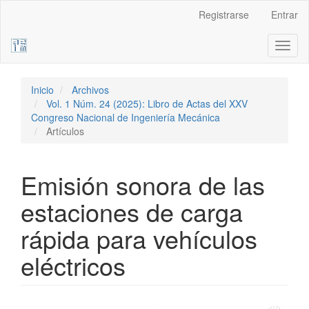
Navegación
Registrarse
Entrar
principal
Contenido
Toggl
principal
naviga
Barra
lateral
Inicio
Archivos
Vol. 1 Núm. 24 (2025): Libro de Actas del XXV
Congreso Nacional de Ingeniería Mecánica
Artículos
Emisión sonora de las
estaciones de carga
rápida para vehículos
eléctricos