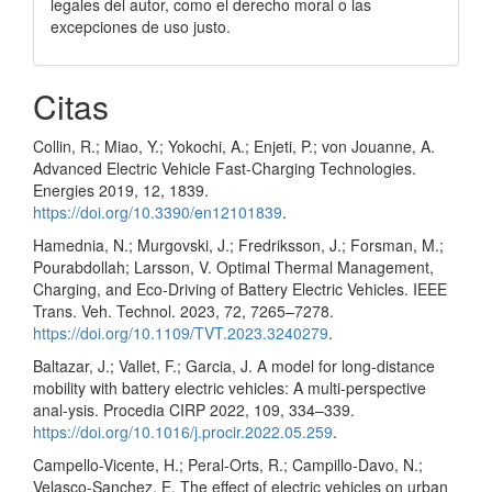
legales del autor, como el derecho moral o las
excepciones de uso justo.
Citas
Collin, R.; Miao, Y.; Yokochi, A.; Enjeti, P.; von Jouanne, A.
Advanced Electric Vehicle Fast-Charging Technologies.
Energies 2019, 12, 1839.
https://doi.org/10.3390/en12101839
.
Hamednia, N.; Murgovski, J.; Fredriksson, J.; Forsman, M.;
Pourabdollah; Larsson, V. Optimal Thermal Management,
Charging, and Eco-Driving of Battery Electric Vehicles. IEEE
Trans. Veh. Technol. 2023, 72, 7265–7278.
https://doi.org/10.1109/TVT.2023.3240279
.
Baltazar, J.; Vallet, F.; Garcia, J. A model for long-distance
mobility with battery electric vehicles: A multi-perspective
anal-ysis. Procedia CIRP 2022, 109, 334–339.
https://doi.org/10.1016/j.procir.2022.05.259
.
Campello-Vicente, H.; Peral-Orts, R.; Campillo-Davo, N.;
Velasco-Sanchez, E. The effect of electric vehicles on urban