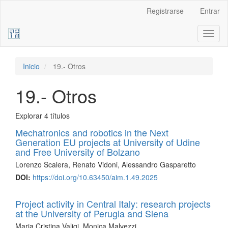
Navegación
Registrarse
Entrar
principal
Contenido
Toggl
principal
naviga
Barra
lateral
Inicio
19.- Otros
19.- Otros
Explorar 4 títulos
Mechatronics and robotics in the Next
Generation EU projects at University of Udine
and Free University of Bolzano
Lorenzo Scalera, Renato Vidoni, Alessandro Gasparetto
DOI:
https://doi.org/10.63450/aim.1.49.2025
Project activity in Central Italy: research projects
at the University of Perugia and Siena
Maria Cristina Valigi, Monica Malvezzi