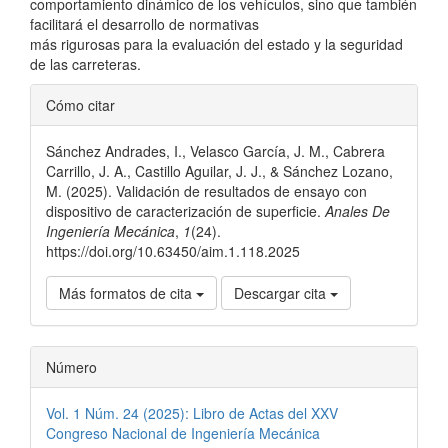
comportamiento dinámico de los vehículos, sino que también
facilitará el desarrollo de normativas
más rigurosas para la evaluación del estado y la seguridad
de las carreteras.
Detalles
Cómo citar
del
Sánchez Andrades, I., Velasco García, J. M., Cabrera
artículo
Carrillo, J. A., Castillo Aguilar, J. J., & Sánchez Lozano,
M. (2025). Validación de resultados de ensayo con
dispositivo de caracterización de superficie.
Anales De
Ingeniería Mecánica
,
1
(24).
https://doi.org/10.63450/aim.1.118.2025
Más formatos de cita
Descargar cita
Número
Vol. 1 Núm. 24 (2025): Libro de Actas del XXV
Congreso Nacional de Ingeniería Mecánica