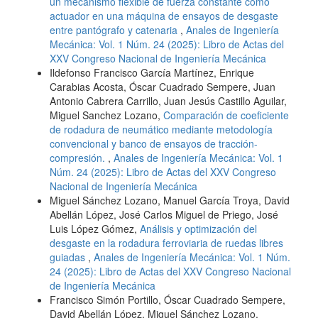
un mecanismo flexible de fuerza constante como
actuador en una máquina de ensayos de desgaste
entre pantógrafo y catenaria
,
Anales de Ingeniería
Mecánica: Vol. 1 Núm. 24 (2025): Libro de Actas del
XXV Congreso Nacional de Ingeniería Mecánica
Ildefonso Francisco García Martínez, Enrique
Carabias Acosta, Óscar Cuadrado Sempere, Juan
Antonio Cabrera Carrillo, Juan Jesús Castillo Aguilar,
Miguel Sanchez Lozano,
Comparación de coeficiente
de rodadura de neumático mediante metodología
convencional y banco de ensayos de tracción-
compresión.
,
Anales de Ingeniería Mecánica: Vol. 1
Núm. 24 (2025): Libro de Actas del XXV Congreso
Nacional de Ingeniería Mecánica
Miguel Sánchez Lozano, Manuel García Troya, David
Abellán López, José Carlos Miguel de Priego, José
Luis López Gómez,
Análisis y optimización del
desgaste en la rodadura ferroviaria de ruedas libres
guiadas
,
Anales de Ingeniería Mecánica: Vol. 1 Núm.
24 (2025): Libro de Actas del XXV Congreso Nacional
de Ingeniería Mecánica
Francisco Simón Portillo, Óscar Cuadrado Sempere,
David Abellán López, Miguel Sánchez Lozano,