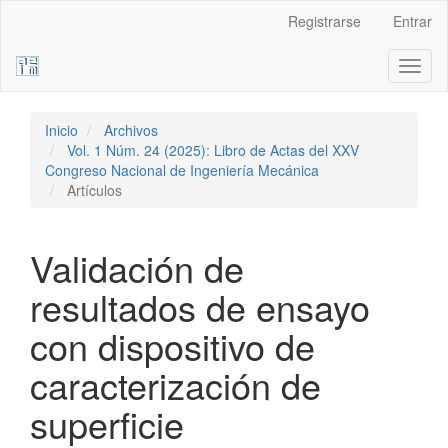
Navegación
Registrarse
Entrar
principal
Contenido
Toggl
principal
naviga
Barra
lateral
Inicio
Archivos
Vol. 1 Núm. 24 (2025): Libro de Actas del XXV
Congreso Nacional de Ingeniería Mecánica
Artículos
Validación de
resultados de ensayo
con dispositivo de
caracterización de
superficie