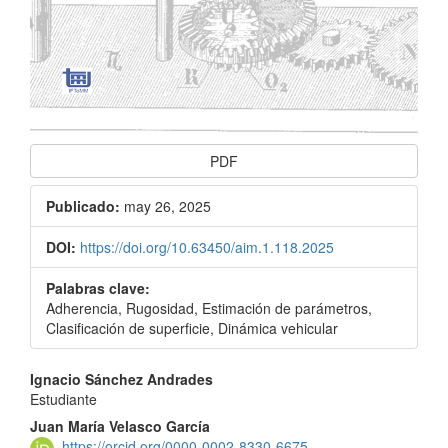
PDF
Publicado:
may 26, 2025
DOI:
https://doi.org/10.63450/aim.1.118.2025
Palabras clave:
Adherencia, Rugosidad, Estimación de parámetros,
Clasificación de superficie, Dinámica vehicular
Contenido
Ignacio Sánchez Andrades
Estudiante
principal
Juan María Velasco García
https://orcid.org/0000-0002-8330-6675