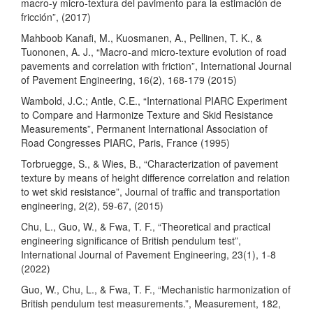
macro-y micro-textura del pavimento para la estimación de
fricción”, (2017)
Mahboob Kanafi, M., Kuosmanen, A., Pellinen, T. K., &
Tuononen, A. J., “Macro-and micro-texture evolution of road
pavements and correlation with friction”, International Journal
of Pavement Engineering, 16(2), 168-179 (2015)
Wambold, J.C.; Antle, C.E., “International PIARC Experiment
to Compare and Harmonize Texture and Skid Resistance
Measurements”, Permanent International Association of
Road Congresses PIARC, Paris, France (1995)
Torbruegge, S., & Wies, B., “Characterization of pavement
texture by means of height difference correlation and relation
to wet skid resistance”, Journal of traffic and transportation
engineering, 2(2), 59-67, (2015)
Chu, L., Guo, W., & Fwa, T. F., “Theoretical and practical
engineering significance of British pendulum test”,
International Journal of Pavement Engineering, 23(1), 1-8
(2022)
Guo, W., Chu, L., & Fwa, T. F., “Mechanistic harmonization of
British pendulum test measurements.”, Measurement, 182,