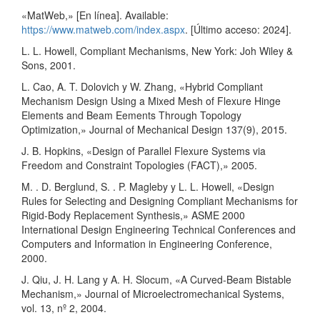
«MatWeb,» [En línea]. Available:
https://www.matweb.com/index.aspx
. [Último acceso: 2024].
L. L. Howell, Compliant Mechanisms, New York: Joh Wiley &
Sons, 2001.
L. Cao, A. T. Dolovich y W. Zhang, «Hybrid Compliant
Mechanism Design Using a Mixed Mesh of Flexure Hinge
Elements and Beam Eements Through Topology
Optimization,» Journal of Mechanical Design 137(9), 2015.
J. B. Hopkins, «Design of Parallel Flexure Systems via
Freedom and Constraint Topologies (FACT),» 2005.
M. . D. Berglund, S. . P. Magleby y L. L. Howell, «Design
Rules for Selecting and Designing Compliant Mechanisms for
Rigid-Body Replacement Synthesis,» ASME 2000
International Design Engineering Technical Conferences and
Computers and Information in Engineering Conference,
2000.
J. Qiu, J. H. Lang y A. H. Slocum, «A Curved-Beam Bistable
Mechanism,» Journal of Microelectromechanical Systems,
vol. 13, nº 2, 2004.