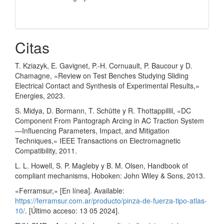
Citas
T. Kziazyk, E. Gavignet, P.-H. Cornuault, P. Baucour y D.
Chamagne, «Review on Test Benches Studying Sliding
Electrical Contact and Synthesis of Experimental Results,»
Energies, 2023.
S. Midya, D. Bormann, T. Schütte y R. Thottappillil, «DC
Component From Pantograph Arcing in AC Traction System
—Influencing Parameters, Impact, and Mitigation
Techniques,» IEEE Transactions on Electromagnetic
Compatibility, 2011.
L. L. Howell, S. P. Magleby y B. M. Olsen, Handbook of
compliant mechanisms, Hoboken: John Wiley & Sons, 2013.
«Ferramsur,» [En línea]. Available:
https://ferramsur.com.ar/producto/pinza-de-fuerza-tipo-atlas-
10/
. [Último acceso: 13 05 2024].