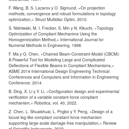
F. Wang, B. S. Lazarov y O. Sigmund, «On projection
methods, convergence and robust formulations in topology
optimization,» Struct Multidisc Optim, 2010.
S. Nishiwaki, M. I. Frecker, S. Min y N. Kikuchi, «Topology
Optimizatiion of Compliant Mechanims Using the
Homogeneization Method,» International Journal for
Numerial Methods in Engineering, 1998.
F. Ma y G. Chen, «Chained Beam-Constraint-Model (CBCM):
A Powerful Tool for Modeling Large and Complicated
Deflections of Flexible Beams in Compliant Mechanisms,»
ASME 2014 International Design Engineering Technical
Conferences and Computers and Information in Engineering
Conference, 2014.
B. Ding, X. Li y Y. Li, «Configuration design and experimental
verification of a variable constant-force compliant
mechanism,» Robotica, vol. 40, 2022.
Z. Chen, L. Shuaishuai, L. Pngbo y Y. Peng, «Design of a
locust leg-like compliant constant-force mechanism
supporting large-scale damage-free manipulation,» Review
of Scientific Instruments, 2023.