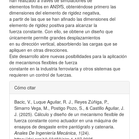
han realizado a través de simulaciones de
elementos finitos en ANSYS, obteniéndose primero las
dimensiones del elemento de rigidez negativa,
a partir de las que se han afinado las dimensiones del
elemento de rigidez positiva para alcanzar la
fuerza constante. Con ello, se obtiene un diseño que
únicamente permite grandes desplazamientos
en su dirección vertical, absorbiendo las cargas que se
apliquen en otras direcciones.
Este desarrollo abre nuevas posibilidades para la aplicación
de mecanismos flexibles de fuerza
constante en la industria ferroviaria y otros sistemas que
requieren un control de fuerzas.
Detalles
Cómo citar
del
Bacic, V., Luque Aguilar, R. J., Reyes Zúñiga, P.,
artículo
Simarro Vega, M., Postigo Pozo, S., & Castillo Aguilar, J.
J. (2025). Cálculo y diseño de un mecanismo flexible de
fuerza constante como actuador en una máquina de
ensayos de desgaste entre pantógrafo y catenaria.
Anales De Ingeniería Mecánica
,
1
(24).