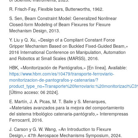
R. Frisch-Fay, Flexible bars, Butterworths, 1962.
S. Sen, Beam Constraint Model: Generalized Nonlinear
Closed-form Modeling of Beam Flexures for Flexure
Mechanism Design, 2013.
Y. Liu y Q. Xu, «Design of a Compliant Constant Force
Gripper Mechanism Based on Buckled Fixed-Guided Beam,»
2016 International Conference on Manipulation, Automation
and Robotics at Small Scales (MARSS), 2016.
HBK, «Monitorización de Pantógrafos,» [En línea]. Available:
https://www.hbm.com/es/10479/transporte-ferroviario-
monitorizacion-de-pantografos-y-catenarias/?
product_type_no=Transporte%20ferroviario:%20monitorizac
[Último acceso: 06 2024].
E. Martín, J. A. Picas, M. T. Baile y S. Menarques,
«Materiales avanzados para la mejora del comportamiento
del sistema tribológico catenaria-pantógrafo,» Interempresas
Ferrocarril, 2016.
J. Carson y G. W. Wang, «An Introduction to Flexure
Design,» 47th Aerospace Mechanisms Symposium, 2024.