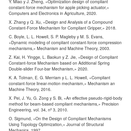
Y. Miao y J. Zheng, «Optimization design of compliant
constant-force mechanism for apple picking actuator,»
Computers and Electronics in Agriculture, 2020.
X. Zhang y Q. Xu, «Design and Analysis of a Compound
Constant-Force Mechanism for Compliant Gripper,» 2018.
C. Boyle, L. L. Howell, S. P. Magleby y M. S. Evans,
«Dynamic modeling of compliant constant-force compression
mechanisms,» Mechanism and Machine Theory, 2003.
Z. Kai, H. Yingge, L. Baokun y Z. Jie, «Design of Compliant
Constant-force Mechanism based on Additional Spring
Double-slider Four-bar Mechanism,» 2020.
K. A. Tolman, E. G. Merriam y L. L. Howell, «Compliant
constant-force linear-motion mechanism,» Mechanism an
Machine Theory, 2016.
X. Pei, J. Yu, G. Zong y S. Bi, «An effective pseudo-rigid-body
method for beam-based compliant mechanisms,» Precision
Engineering, vol. 34, nº 3, 2010.
O. Sigmund, «On the Design of Compliant Mechanisms
Using Topology Optimization,» Journal of Structural
Mechanics, 1997.