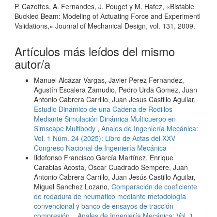
P. Cazottes, A. Fernandes, J. Pouget y M. Hafez, «Bistable
Buckled Beam: Modeling of Actuating Force and Experimentl
Validations,» Journal of Mechanical Design, vol. 131, 2009.
Artículos más leídos del mismo
autor/a
Manuel Alcazar Vargas, Javier Perez Fernandez,
Agustín Escalera Zamudio, Pedro Urda Gomez, Juan
Antonio Cabrera Carrillo, Juan Jesus Castillo Aguilar,
Estudio Dinámico de una Cadena de Rodillos
Mediante Simulación Dinámica Multicuerpo en
Simscape Multibody
,
Anales de Ingeniería Mecánica:
Vol. 1 Núm. 24 (2025): Libro de Actas del XXV
Congreso Nacional de Ingeniería Mecánica
Ildefonso Francisco García Martínez, Enrique
Carabias Acosta, Óscar Cuadrado Sempere, Juan
Antonio Cabrera Carrillo, Juan Jesús Castillo Aguilar,
Miguel Sanchez Lozano,
Comparación de coeficiente
de rodadura de neumático mediante metodología
convencional y banco de ensayos de tracción-
compresión.
,
Anales de Ingeniería Mecánica: Vol. 1