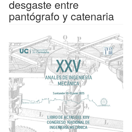
desgaste entre
pantógrafo y catenaria
Barra
lateral
del
artículo