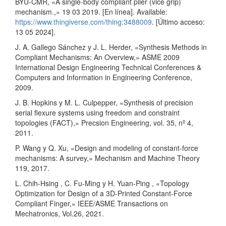
BYU-CMR, «A single-body compliant plier (vice grip)
mechanism.,» 19 03 2019. [En línea]. Available:
https://www.thingiverse.com/thing:3488009
. [Último acceso:
13 05 2024].
J. A. Gallego Sánchez y J. L. Herder, «Synthesis Methods in
Compliant Mechanisms: An Overview,» ASME 2009
International Design Engineering Technical Conferences &
Computers and Information in Engineering Conference,
2009.
J. B. Hopkins y M. L. Culpepper, «Synthesis of precision
serial flexure systems using freedom and constraint
topologies (FACT),» Precsion Engineering, vol. 35, nº 4,
2011.
P. Wang y Q. Xu, «Design and modeling of constant-force
mechanisms: A survey,» Mechanism and Machine Theory
119, 2017.
L. Chih-Hsing , C. Fu-Ming y H. Yuan-Ping , «Topology
Optimization for Design of a 3D-Printed Constant-Force
Compliant Finger,» IEEE/ASME Transactions on
Mechatronics, Vol.26, 2021.