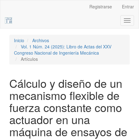
Navegación
Registrarse
Entrar
principal
Contenido
Toggl
principal
naviga
Barra
lateral
Inicio
Archivos
Vol. 1 Núm. 24 (2025): Libro de Actas del XXV
Congreso Nacional de Ingeniería Mecánica
Artículos
Cálculo y diseño de un
mecanismo flexible de
fuerza constante como
actuador en una
máquina de ensayos de