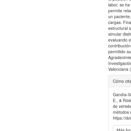
labor, se ha
permite rela
un paciente
cargas. Fina
estructural 
simular dist
evaluando el
contribució
permitido au
Agradecimie
Investigaci
Valenciana 
Detal
Cómo cit
del
Gandía-Va
artícu
E., & Ród
de vérteb
métodos 
https://d
Más for