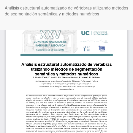
Volver
Análisis estructural automatizado de vértebras utilizando métodos
a
de segmentación semántica y métodos numéricos
los
detalles
del
De
De
artículo
P