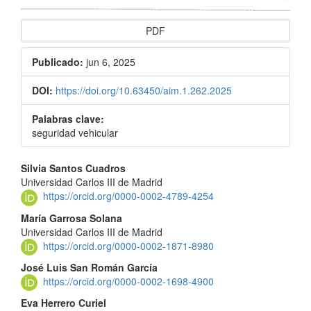
PDF
Publicado:
jun 6, 2025
DOI:
https://doi.org/10.63450/aim.1.262.2025
Palabras clave:
seguridad vehicular
Contenido
Silvia Santos Cuadros
Universidad Carlos III de Madrid
principal
https://orcid.org/0000-0002-4789-4254
del
María Garrosa Solana
Universidad Carlos III de Madrid
artículo
https://orcid.org/0000-0002-1871-8980
José Luis San Román García
https://orcid.org/0000-0002-1698-4900
Eva Herrero Curiel