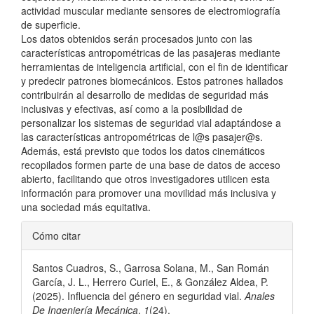
actividad muscular mediante sensores de electromiografía
de superficie.
Los datos obtenidos serán procesados junto con las
características antropométricas de las pasajeras mediante
herramientas de inteligencia artificial, con el fin de identificar
y predecir patrones biomecánicos. Estos patrones hallados
contribuirán al desarrollo de medidas de seguridad más
inclusivas y efectivas, así como a la posibilidad de
personalizar los sistemas de seguridad vial adaptándose a
las características antropométricas de l@s pasajer@s.
Además, está previsto que todos los datos cinemáticos
recopilados formen parte de una base de datos de acceso
abierto, facilitando que otros investigadores utilicen esta
información para promover una movilidad más inclusiva y
una sociedad más equitativa.
Detalles
Cómo citar
del
Santos Cuadros, S., Garrosa Solana, M., San Román
artículo
García, J. L., Herrero Curiel, E., & González Aldea, P.
(2025). Influencia del género en seguridad vial.
Anales
De Ingeniería Mecánica
,
1
(24).