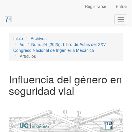
Navegación
Registrarse
Entrar
principal
Contenido
Toggl
principal
naviga
Barra
lateral
Inicio
Archivos
Vol. 1 Núm. 24 (2025): Libro de Actas del XXV
Congreso Nacional de Ingeniería Mecánica
Artículos
Influencia del género en
seguridad vial
Barra
lateral
del