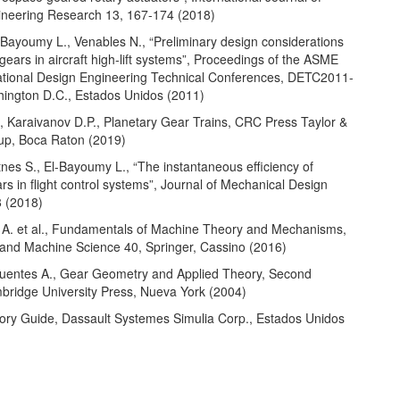
ineering Research 13, 167-174 (2018)
-Bayoumy L., Venables N., “Preliminary design considerations
 gears in aircraft high-lift systems”, Proceedings of the ASME
ational Design Engineering Technical Conferences, DETC2011-
ington D.C., Estados Unidos (2011)
, Karaivanov D.P., Planetary Gear Trains, CRC Press Taylor &
up, Boca Raton (2019)
nes S., El-Bayoumy L., “The instantaneous efficiency of
ars in flight control systems”, Journal of Mechanical Design
 (2018)
A. et al., Fundamentals of Machine Theory and Mechanisms,
nd Machine Science 40, Springer, Cassino (2016)
, Fuentes A., Gear Geometry and Applied Theory, Second
mbridge University Press, Nueva York (2004)
ry Guide, Dassault Systemes Simulia Corp., Estados Unidos