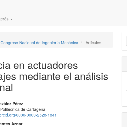
nterés
E
V Congreso Nacional de Ingeniería Mecánica
Artículos
u
a
ncia en actuadores
ajes mediante el análisis
nal
nido
nzález Pérez
 Politécnica de Cartagena
pal
//orcid.org/0000-0003-2528-1841
entes Aznar