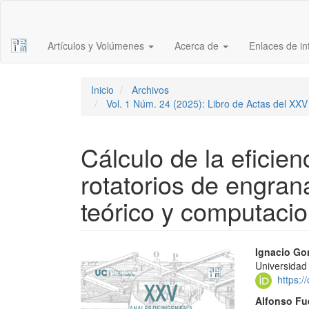
Navegación
principal
Contenido
Artículos y Volúmenes
Acerca de
Enlaces de i
principal
Barra
lateral
Inicio
Archivos
Vol. 1 Núm. 24 (2025): Libro de Actas del XX
Cálculo de la eficie
rotatorios de engran
teórico y computacio
Barra
Conte
Ignacio Go
Universidad
lateral
princi
https:
del
del
Alfonso Fu