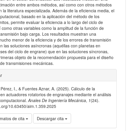
imación entre ambos métodos, así como con otros métodos
n la literatura especializada. Además de la eficiencia media, el
utacional, basado en la aplicación del método de los
itos, permite evaluar la eficiencia a lo largo del ciclo de
 como otras variables como la amplitud de la función de
transmisión bajo carga. Los resultados muestran una
mucho menor de la eficiencia y de los errores de transmisión
en las soluciones asíncronas (aquéllas con planetas en
ases del ciclo de engrane) que en las soluciones síncronas,
primeras objeto de la recomendación propuesta para el diseño
o de transmisiones mecánicas.
les
ar
Pérez, I., & Fuentes Aznar, A. (2025). Cálculo de la
lo
a en actuadores rotatorios de engranajes mediante el análisis
 computacional.
Anales De Ingeniería Mecánica
,
1
(24).
oi.org/10.63450/aim.1.359.2025
matos de cita
Descargar cita