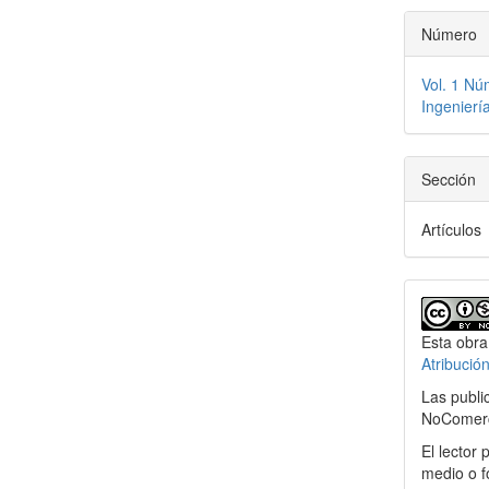
Número
Vol. 1 Nú
Ingenierí
Sección
Artículos
Esta obra
Atribució
Las publi
NoComerci
El lector 
medio o f