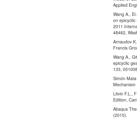
Applied Eng
Wang A., El
on epicyclic
2011 Intern
48462, Wash
Arnaudov K.
Francis Gro
Wang A., Git
epicyclic ge
133, 051008
Simón Mata 
Mechanism a
Litvin F.L.
Edition, Ca
Abaqus Theo
(2015).