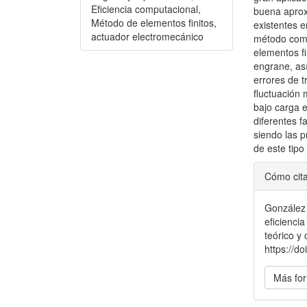
Eficiencia computacional,
buena aprox
Método de elementos finitos,
existentes e
actuador electromecánico
método comp
elementos fin
engrane, así
errores de 
fluctuación 
bajo carga 
diferentes f
siendo las 
de este tip
Detal
Cómo cit
del
González 
artícu
eficienci
teórico y
https://d
Más for