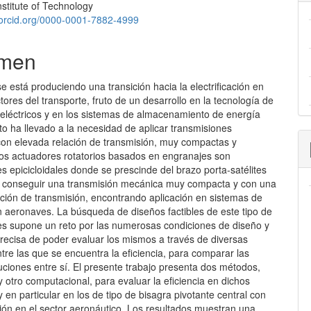
stitute of Technology
lo
//orcid.org/0000-0001-7882-4999
men
e está produciendo una transición hacia la electrificación en
tores del transporte, fruto de un desarrollo en la tecnología de
 eléctricos y en los sistemas de almacenamiento de energía
sto ha llevado a la necesidad de aplicar transmisiones
on elevada relación de transmisión, muy compactas y
 Los actuadores rotatorios basados en engranajes son
s epicicloidales donde se prescinde del brazo porta-satélites
de conseguir una transmisión mecánica muy compacta y con una
ación de transmisión, encontrando aplicación en sistemas de
n aeronaves. La búsqueda de diseños factibles de este tipo de
es supone un reto por las numerosas condiciones de diseño y
precisa de poder evaluar los mismos a través de diversas
ntre las que se encuentra la eficiencia, para comparar las
luciones entre sí. El presente trabajo presenta dos métodos,
y otro computacional, para evaluar la eficiencia en dichos
 en particular en los de tipo de bisagra pivotante central con
ión en el sector aeronáutico. Los resultados muestran una