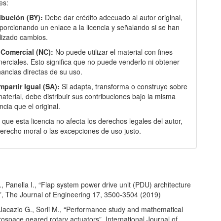
es:
ibución (BY):
Debe dar crédito adecuado al autor original,
porcionando un enlace a la licencia y señalando si se han
lizado cambios.
Comercial (NC):
No puede utilizar el material con fines
erciales. Esto significa que no puede venderlo ni obtener
ancias directas de su uso.
partir Igual (SA):
Si adapta, transforma o construye sobre
material, debe distribuir sus contribuciones bajo la misma
encia que el original.
que esta licencia no afecta los derechos legales del autor,
erecho moral o las excepciones de uso justo.
 Panella I., “Flap system power drive unit (PDU) architecture
n”, The Journal of Engineering 17, 3500-3504 (2019)
 Jacazio G., Sorli M., “Performance study and mathematical
ospace geared rotary actuators”, International Journal of