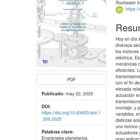
Rochester In
artículo
artícu
https:
Resu
Hoy en día s
diversos sec
los motores
eléctrica. E
mecánicas c
eficientes.
transmisione
PDF
con el fin 
elevada rel
Publicado:
may 22, 2025
actuación e
transmision
DOI:
montaje, y 
https://doi.org/10.63450/aim.1
variables, e
.359.2025
distintas so
uno teórico 
Palabras clave:
actuadores y
Engranajes planetarios,
gran aplicac