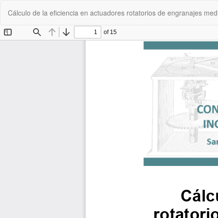
Volver
Cálculo de la eficiencia en actuadores rotatorios de engranajes medi
a
los
detalles
del
artículo