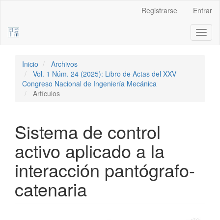
Navegación
Registrarse
Entrar
principal
Contenido
Toggl
principal
naviga
Barra
lateral
Inicio
Archivos
Vol. 1 Núm. 24 (2025): Libro de Actas del XXV
Congreso Nacional de Ingeniería Mecánica
Artículos
Sistema de control
activo aplicado a la
interacción pantógrafo-
catenaria