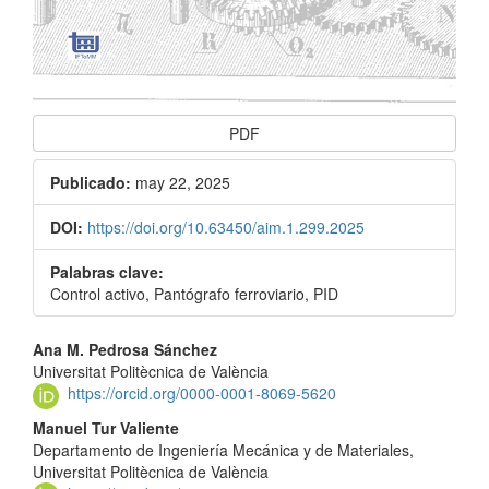
PDF
Publicado:
may 22, 2025
DOI:
https://doi.org/10.63450/aim.1.299.2025
Palabras clave:
Control activo, Pantógrafo ferroviario, PID
Contenido
Ana M. Pedrosa Sánchez
Universitat Politècnica de València
principal
https://orcid.org/0000-0001-8069-5620
del
Manuel Tur Valiente
Departamento de Ingeniería Mecánica y de Materiales,
artículo
Universitat Politècnica de València