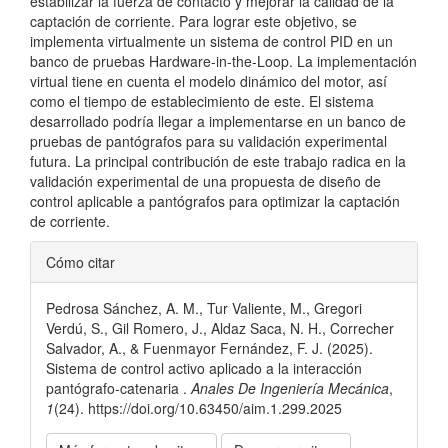
estabilizar la fuerza de contacto y mejorar la calidad de la
captación de corriente. Para lograr este objetivo, se
implementa virtualmente un sistema de control PID en un
banco de pruebas Hardware-in-the-Loop. La implementación
virtual tiene en cuenta el modelo dinámico del motor, así
como el tiempo de establecimiento de este. El sistema
desarrollado podría llegar a implementarse en un banco de
pruebas de pantógrafos para su validación experimental
futura. La principal contribución de este trabajo radica en la
validación experimental de una propuesta de diseño de
control aplicable a pantógrafos para optimizar la captación
de corriente.
Detalles
Cómo citar
del
Pedrosa Sánchez, A. M., Tur Valiente, M., Gregori
artículo
Verdú, S., Gil Romero, J., Aldaz Saca, N. H., Correcher
Salvador, A., & Fuenmayor Fernández, F. J. (2025).
Sistema de control activo aplicado a la interacción
pantógrafo-catenaria .
Anales De Ingeniería Mecánica
,
1
(24). https://doi.org/10.63450/aim.1.299.2025