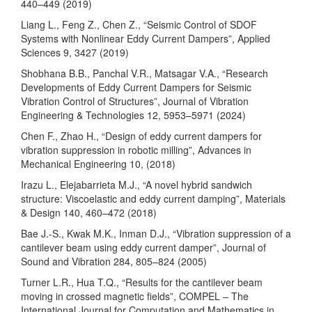
440–449 (2019)
Liang L., Feng Z., Chen Z., “Seismic Control of SDOF
Systems with Nonlinear Eddy Current Dampers”, Applied
Sciences 9, 3427 (2019)
Shobhana B.B., Panchal V.R., Matsagar V.A., “Research
Developments of Eddy Current Dampers for Seismic
Vibration Control of Structures”, Journal of Vibration
Engineering & Technologies 12, 5953–5971 (2024)
Chen F., Zhao H., “Design of eddy current dampers for
vibration suppression in robotic milling”, Advances in
Mechanical Engineering 10, (2018)
Irazu L., Elejabarrieta M.J., “A novel hybrid sandwich
structure: Viscoelastic and eddy current damping”, Materials
& Design 140, 460–472 (2018)
Bae J.-S., Kwak M.K., Inman D.J., “Vibration suppression of a
cantilever beam using eddy current damper”, Journal of
Sound and Vibration 284, 805–824 (2005)
Turner L.R., Hua T.Q., “Results for the cantilever beam
moving in crossed magnetic fields”, COMPEL – The
International Journal for Computation and Mathematics in