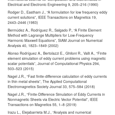
Electrical and Electronic Engineering 9, 205–216 (1990)
Rodger D., Eastham J., “A formulation for low frequency eddy
current solutions”, IEEE Transactions on Magnetics 19,
2443–2446 (1983)
Bermúdez A., Rodríguez R., Salgado P., “A Finite Element
Method with Lagrange Multipliers for Low-Frequency
Harmonic Maxwell Equations”, SIAM Journal on Numerical
Analysis 40, 1823–1849 (2002)
Alonso Rodríguez A., Bertolazzi E., Ghiloni R., Valli A., “Finite
element simulation of eddy current problems using magnetic
scalar potentials”, Journal of Computational Physics 294,
503–523 (2015)
Nagel J.R., “Fast finite-difference calculation of eddy currents
in thin metal sheets”, The Applied Computational
Electromagnetics Society Journal 33, 575–584 (2018)
Nagel J.R., “Finite-Difference Simulation of Eddy Currents in
Nonmagnetic Sheets via Electric Vector Potential”, IEEE
Transactions on Magnetics 55, 1–8 (2019)
Irazu L., Elejabarrieta M.J., “Analysis and numerical