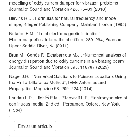
modelling of eddy current damper for vibration problems”,
Journal of Sound and Vibration 426, 75–89 (2018)
Blevins R.D., Formulas for natural frequency and mode
shape, Krieger Publishing Company, Malabar, Florida (1995)
Notaroš B.M., “Total electromagnetic induction”,
Electromagnetics, International edition, 289–294, Pearson,
Upper Saddle River, NJ (2011)
Brun M., Cortés F., Elejabarrieta M.J., “Numerical analysis of
energy dissipation due to eddy currents in a vibrating beam”,
Journal of Sound and Vibration 595, 118787 (2025)
Nagel J.R., “Numerical Solutions to Poisson Equations Using
the Finite-Difference Method”, IEEE Antennas and
Propagation Magazine 56, 209–224 (2014)
Landau L.D., Lifshit︠s︡ E.M., Pitaevskiĭ L.P., Electrodynamics of
continuous media, 2nd ed., Pergamon, Oxford, New York
(1984)
Enviar
Enviar un artículo
un