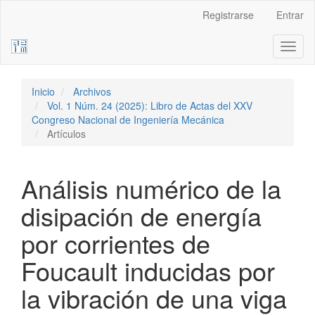
Navegación
Registrarse
Entrar
principal
Contenido
Toggl
principal
naviga
Barra
lateral
Inicio
Archivos
Vol. 1 Núm. 24 (2025): Libro de Actas del XXV
Congreso Nacional de Ingeniería Mecánica
Artículos
Análisis numérico de la
disipación de energía
por corrientes de
Foucault inducidas por
la vibración de una viga