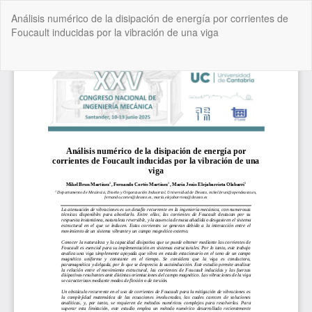
Volver
Análisis numérico de la disipación de energía por corrientes de
a
Foucault inducidas por la vibración de una viga
los
detalles
del
De
De
artículo
P