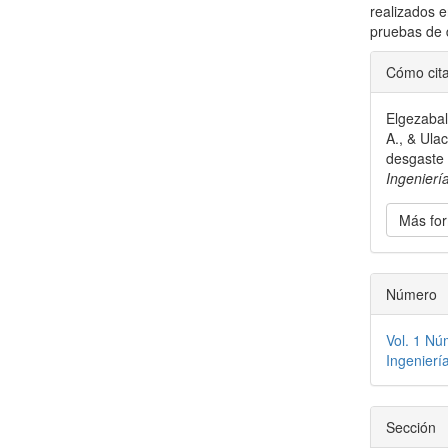
realizados e
pruebas de 
Detal
Cómo cit
del
Elgezabal
artícu
A., & Ula
desgaste 
Ingenierí
Más for
Número
Vol. 1 Nú
Ingenierí
Sección