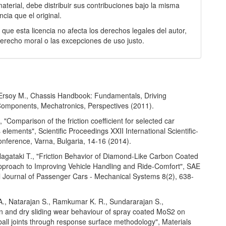
material, debe distribuir sus contribuciones bajo la misma
encia que el original.
que esta licencia no afecta los derechos legales del autor,
erecho moral o las excepciones de uso justo.
 Ersoy M., Chassis Handbook: Fundamentals, Driving
omponents, Mechatronics, Perspectives (2011).
, "Comparison of the friction coefficient for selected car
elements", Scientific Proceedings XXII International Scientific-
onference, Varna, Bulgaria, 14-16 (2014).
Nagataki T., "Friction Behavior of Diamond-Like Carbon Coated
 Approach to Improving Vehicle Handling and Ride-Comfort", SAE
al Journal of Passenger Cars - Mechanical Systems 8(2), 638-
A., Natarajan S., Ramkumar K. R., Sundararajan S.,
on and dry sliding wear behaviour of spray coated MoS2 on
all joints through response surface methodology", Materials