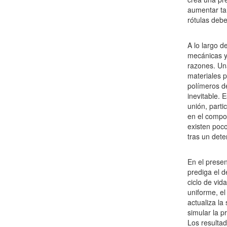
aumentar tam
rótulas debe
A lo largo d
mecánicas y 
razones. Una
materiales 
polímeros de
inevitable. 
unión, parti
en el compor
existen poco
tras un det
En el prese
prediga el 
ciclo de vid
uniforme, el
actualiza la
simular la p
Los resulta