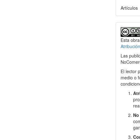
Artículos
Esta obra
Atribució
Las publi
NoComerci
El lector 
medio o f
condicion
Atr
pro
rea
No 
com
gan
Com