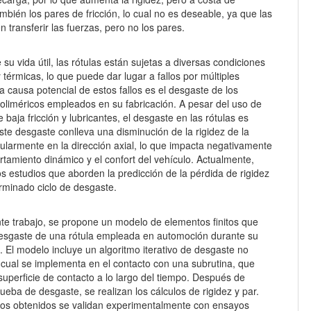
bién los pares de fricción, lo cual no es deseable, ya que las
n transferir las fuerzas, pero no los pares.
e su vida útil, las rótulas están sujetas a diversas condiciones
térmicas, lo que puede dar lugar a fallos por múltiples
 causa potencial de estos fallos es el desgaste de los
poliméricos empleados en su fabricación. A pesar del uso de
 baja fricción y lubricantes, el desgaste en las rótulas es
Este desgaste conlleva una disminución de la rigidez de la
cularmente en la dirección axial, lo que impacta negativamente
tamiento dinámico y el confort del vehículo. Actualmente,
s estudios que aborden la predicción de la pérdida de rigidez
erminado ciclo de desgaste.
nte trabajo, se propone un modelo de elementos finitos que
desgaste de una rótula empleada en automoción durante su
a. El modelo incluye un algoritmo iterativo de desgaste no
 cual se implementa en el contacto con una subrutina, que
 superficie de contacto a lo largo del tiempo. Después de
rueba de desgaste, se realizan los cálculos de rigidez y par.
dos obtenidos se validan experimentalmente con ensayos