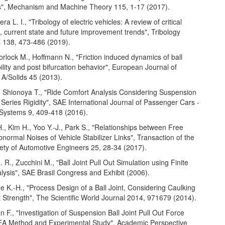
, Mechanism and Machine Theory 115, 1-17 (2017).
a L. I., "Tribology of electric vehicles: A review of critical
 current state and future improvement trends", Tribology
l 138, 473-486 (2019).
rlock M., Hoffmann N., "Friction induced dynamics of ball
ability and post bifurcation behavior", European Journal of
 A/Solids 45 (2013).
 Shionoya T., "Ride Comfort Analysis Considering Suspension
h Series Rigidity", SAE International Journal of Passenger Cars -
Systems 9, 409-418 (2016).
, Kim H., Yoo Y.-J., Park S., "Relationships between Free
ormal Noises of Vehicle Stabilizer Links", Transaction of the
ety of Automotive Engineers 25, 28-34 (2017).
. R., Zucchini M., "Ball Joint Pull Out Simulation using Finite
lysis", SAE Brasil Congress and Exhibit (2006).
ee K.-H., "Process Design of a Ball Joint, Considering Caulking
 Strength", The Scientific World Journal 2014, 971679 (2014).
en F., "Investigation of Suspension Ball Joint Pull Out Force
A Method and Experimental Study", Academic Perspective