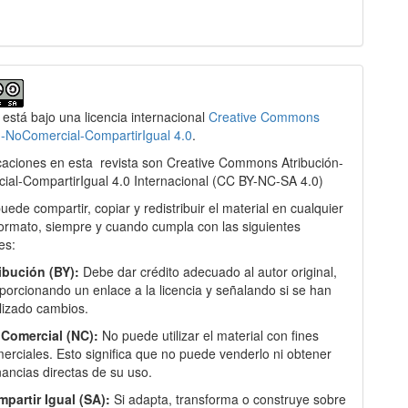
 está bajo una licencia internacional
Creative Commons
n-NoComercial-CompartirIgual 4.0
.
caciones en esta
revista son Creative Commons Atribución-
al-CompartirIgual 4.0 Internacional
(
CC BY-NC-SA 4.0)
puede compartir, copiar y redistribuir el material en cualquier
ormato, siempre y cuando cumpla con las siguientes
es:
ibución (BY):
Debe dar crédito adecuado al autor original,
porcionando un enlace a la licencia y señalando si se han
lizado cambios.
Comercial (NC):
No puede utilizar el material con fines
erciales. Esto significa que no puede venderlo ni obtener
ancias directas de su uso.
partir Igual (SA):
Si adapta, transforma o construye sobre