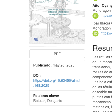
Aitor Oyan
Mondragon U
https:
Ibai Ulaci
Mondragon U
https:
Resu
PDF
Las rotulas
de un mecani
Publicado:
may 26, 2025
translación,
rótulas de 
DOI:
componentes
https://doi.org/10.63450/aim.1
una bola esf
.168.2025
de las rótul
deseable max
Palabras clave:
puntos con 
Rotulas, Desgaste
mecanismo. 
materiales, 
crea una pre