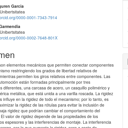
guren Garcia
nibertsitatea
//orcid.org/0000-0001-7343-7914
a Garmendia
nibertsitatea
//orcid.org/0000-0002-7648-801X
men
 son elementos mecánicos que permiten conectar componentes
smo restringiendo los grados de libertad relativos de
 mientras permiten los giros relativos entre componentes. Las
automoción están formadas principalmente por tres
 diferentes, una carcasa de acero, un casquillo polimérico y
érica metálica, que está unida a una varilla roscada. La rigidez
as influye en la rigidez de todo el mecanismo; por lo tanto, es
imizar la rigidez de las rótulas para evitar la inclusión de
baja rigidez que podrían cambiar el comportamiento del
El valor de rigidez depende de las propiedades de los
los espesores y las interferencias de montaje. La interferencia
carga, por lo que aumenta la rigidez, pero a costa de