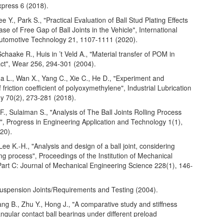
press 6 (2018).
e Y., Park S., "Practical Evaluation of Ball Stud Plating Effects
ase of Free Gap of Ball Joints in the Vehicle", International
Automotive Technology 21, 1107-1111 (2020).
Schaake R., Huis in ’t Veld A., "Material transfer of POM in
act", Wear 256, 294-301 (2004).
a L., Wan X., Yang C., Xie C., He D., "Experiment and
f friction coefficient of polyoxymethylene", Industrial Lubrication
gy 70(2), 273-281 (2018).
F., Sulaiman S., "Analysis of The Ball Joints Rolling Process
", Progress in Engineering Application and Technology 1(1),
20).
Lee K.-H., "Analysis and design of a ball joint, considering
g process", Proceedings of the Institution of Mechanical
Part C: Journal of Mechanical Engineering Science 228(1), 146-
uspension Joints/Requirements and Testing (2004).
ng B., Zhu Y., Hong J., "A comparative study and stiffness
angular contact ball bearings under different preload