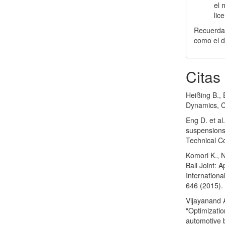
el 
lic
Recuerda 
como el d
Citas
Heißing B.,
Dynamics, C
Eng D. et al.
suspensions 
Technical C
Komori K., 
Ball Joint:
Internation
646 (2015).
Vijayanand 
"Optimizati
automotive b