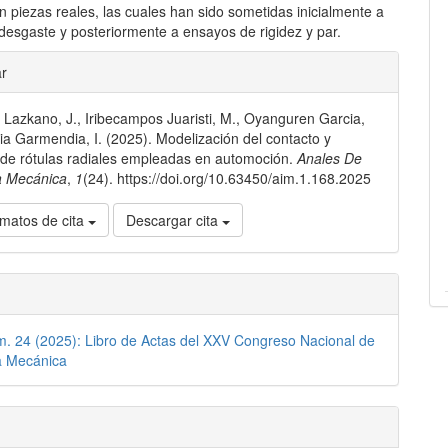
n piezas reales, las cuales han sido sometidas inicialmente a
desgaste y posteriormente a ensayos de rigidez y par.
les
ar
 Lazkano, J., Iribecampos Juaristi, M., Oyanguren Garcia,
lo
cia Garmendia, I. (2025). Modelización del contacto y
de rótulas radiales empleadas en automoción.
Anales De
a Mecánica
,
1
(24). https://doi.org/10.63450/aim.1.168.2025
matos de cita
Descargar cita
m. 24 (2025): Libro de Actas del XXV Congreso Nacional de
a Mecánica