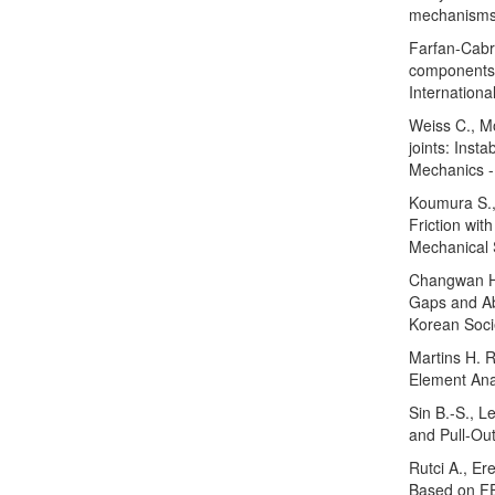
mechanisms"
Farfan-Cabrer
components,
Internationa
Weiss C., Mo
joints: Inst
Mechanics -
Koumura S.,
Friction wit
Mechanical 
Changwan H.
Gaps and Abn
Korean Soci
Martins H. R
Element Ana
Sin B.-S., L
and Pull-Out
Rutci A., Er
Based on FE