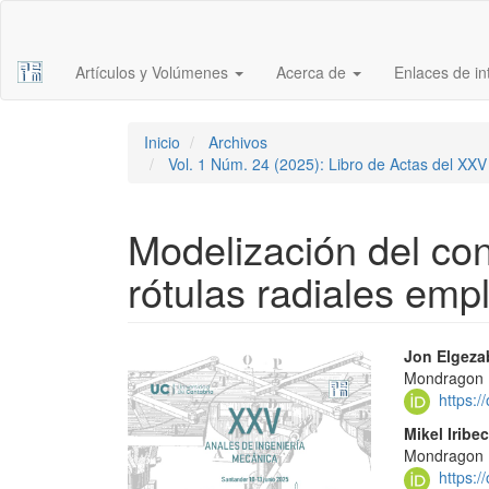
Navegación
principal
Contenido
Artículos y Volúmenes
Acerca de
Enlaces de i
principal
Barra
lateral
Inicio
Archivos
Vol. 1 Núm. 24 (2025): Libro de Actas del XX
Modelización del co
rótulas radiales em
Barra
Conte
Jon Elgeza
Mondragon U
lateral
princi
https:
del
del
Mikel Iribe
Mondragon U
artículo
artícu
https: