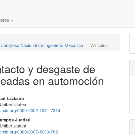
nterés
E
V Congreso Nacional de Ingeniería Mecánica
Artículos
u
a
ntacto y desgaste de
pleadas en automoción
nido
bal Lazkano
nibertsitatea
pal
//orcid.org/0000-0002-1031-7314
campos Juaristi
nibertsitatea
lo
//orcid.org/0009-0007-5699-7021