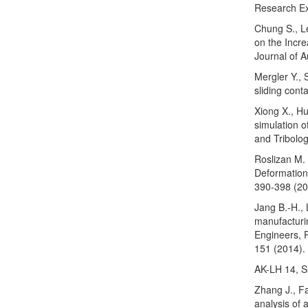
Research Ex
Chung S., Le
on the Incre
Journal of 
Mergler Y., 
sliding cont
Xiong X., Hu
simulation o
and Tribolo
Roslizan M. 
Deformation
390-398 (20
Jang B.-H., 
manufacturin
Engineers, 
151 (2014).
AK-LH 14, S
Zhang J., Fa
analysis of 