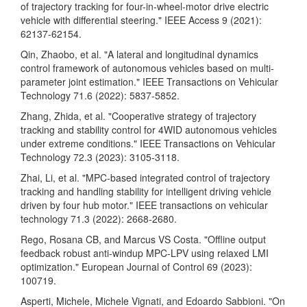
of trajectory tracking for four-in-wheel-motor drive electric
vehicle with differential steering." IEEE Access 9 (2021):
62137-62154.
Qin, Zhaobo, et al. "A lateral and longitudinal dynamics
control framework of autonomous vehicles based on multi-
parameter joint estimation." IEEE Transactions on Vehicular
Technology 71.6 (2022): 5837-5852.
Zhang, Zhida, et al. "Cooperative strategy of trajectory
tracking and stability control for 4WID autonomous vehicles
under extreme conditions." IEEE Transactions on Vehicular
Technology 72.3 (2023): 3105-3118.
Zhai, Li, et al. "MPC-based integrated control of trajectory
tracking and handling stability for intelligent driving vehicle
driven by four hub motor." IEEE transactions on vehicular
technology 71.3 (2022): 2668-2680.
Rego, Rosana CB, and Marcus VS Costa. "Offline output
feedback robust anti-windup MPC-LPV using relaxed LMI
optimization." European Journal of Control 69 (2023):
100719.
Asperti, Michele, Michele Vignati, and Edoardo Sabbioni. "On