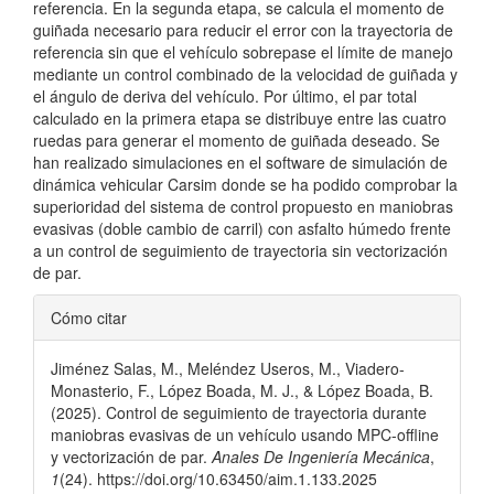
referencia. En la segunda etapa, se calcula el momento de
guiñada necesario para reducir el error con la trayectoria de
referencia sin que el vehículo sobrepase el límite de manejo
mediante un control combinado de la velocidad de guiñada y
el ángulo de deriva del vehículo. Por último, el par total
calculado en la primera etapa se distribuye entre las cuatro
ruedas para generar el momento de guiñada deseado. Se
han realizado simulaciones en el software de simulación de
dinámica vehicular Carsim donde se ha podido comprobar la
superioridad del sistema de control propuesto en maniobras
evasivas (doble cambio de carril) con asfalto húmedo frente
a un control de seguimiento de trayectoria sin vectorización
de par.
Detalles
Cómo citar
del
Jiménez Salas, M., Meléndez Useros, M., Viadero-
artículo
Monasterio, F., López Boada, M. J., & López Boada, B.
(2025). Control de seguimiento de trayectoria durante
maniobras evasivas de un vehículo usando MPC-offline
y vectorización de par.
Anales De Ingeniería Mecánica
,
1
(24). https://doi.org/10.63450/aim.1.133.2025