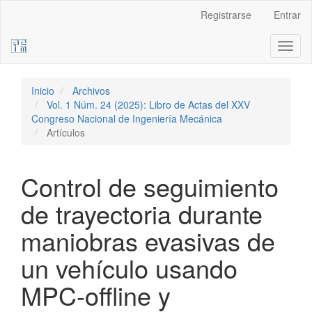
Navegación
Registrarse
Entrar
principal
Contenido
Toggl
principal
naviga
Barra
lateral
Inicio
Archivos
Vol. 1 Núm. 24 (2025): Libro de Actas del XXV
Congreso Nacional de Ingeniería Mecánica
Artículos
Control de seguimiento
de trayectoria durante
maniobras evasivas de
un vehículo usando
MPC-offline y