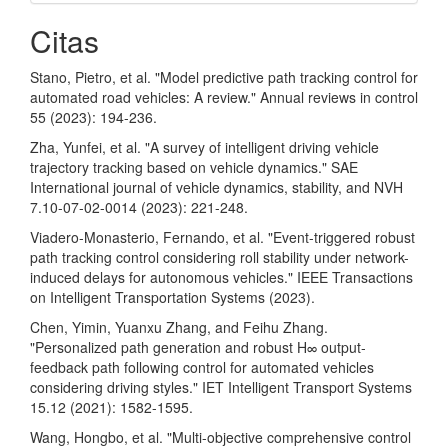
Citas
Stano, Pietro, et al. "Model predictive path tracking control for
automated road vehicles: A review." Annual reviews in control
55 (2023): 194-236.
Zha, Yunfei, et al. "A survey of intelligent driving vehicle
trajectory tracking based on vehicle dynamics." SAE
International journal of vehicle dynamics, stability, and NVH
7.10-07-02-0014 (2023): 221-248.
Viadero-Monasterio, Fernando, et al. "Event-triggered robust
path tracking control considering roll stability under network-
induced delays for autonomous vehicles." IEEE Transactions
on Intelligent Transportation Systems (2023).
Chen, Yimin, Yuanxu Zhang, and Feihu Zhang.
"Personalized path generation and robust H∞ output‐
feedback path following control for automated vehicles
considering driving styles." IET Intelligent Transport Systems
15.12 (2021): 1582-1595.
Wang, Hongbo, et al. "Multi-objective comprehensive control