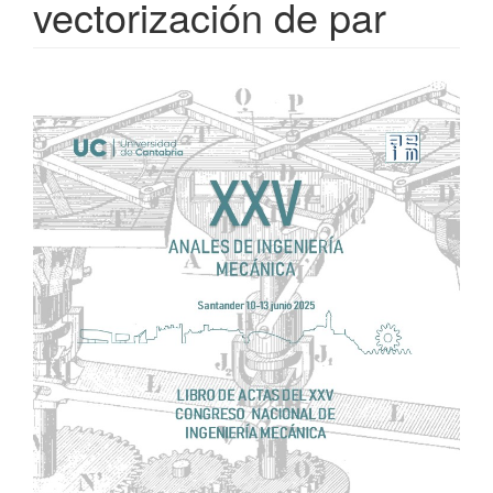
vectorización de par
Barra
lateral
del
artículo