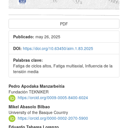
PDF
Publicado:
may 26, 2025
DOI:
https://doi.org/10.63450/aim.1.83.2025
Palabras clave:
Fatiga de ciclos altos, Fatiga multiaxial, Influencia de la
tensión media
Contenido
Pedro Apodaka Manzarbeitia
Fundación TEKNIKER
principal
https://orcid.org/0009-0005-8400-6024
del
Mikel Abasolo Bilbao
University of the Basque Country
artículo
https://orcid.org/0000-0002-2070-5900
Eduardo Tabares Lorenzo