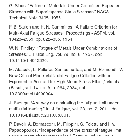
G. Sines, “Failure of Materials Under Combined Repeated
Stresses with Superimposed Static Stresses,” NACA
Technical Note 3495, 1955.
F. B. Stulen and H. N. Cummings, “A Failure Criterion for
Multi-Axial Fatigue Stresses,” Proceedings - ASTM, vol.
19428–2959, pp. 822–835, 1954.
W. N. Findley, “Fatigue of Metals Under Combinations of
Stresses,” J Fluids Eng, vol. 79, no. 6, 1957, doi:
10.1115/1.4013320.
M. Abasolo, L. Pallares-Santasmartas, and M. Eizmendi, “A
New Critical Plane Multiaxial Fatigue Criterion with an
Exponent to Account for High Mean Stress Effect,” Metals
(Basel), vol. 14, no. 9, p. 964, 2024, doi:
10.3390/met14090964.
J. Papuga, “A survey on evaluating the fatigue limit under
multiaxial loading,” Int J Fatigue, vol. 33, no. 2, 2011, doi:
10.1016/j.ijfatigue.2010.08.001.
P. Davoli, A. Bernasconi, M. Filippini, S. Foletti, and I. V.
Papadopoulos, “Independence of the torsional fatigue limit