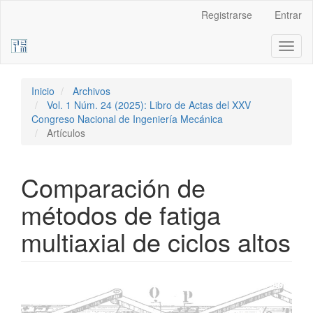
Navegación
Registrarse
Entrar
principal
Contenido
Toggl
principal
naviga
Barra
lateral
Inicio
Archivos
Vol. 1 Núm. 24 (2025): Libro de Actas del XXV
Congreso Nacional de Ingeniería Mecánica
Artículos
Comparación de
métodos de fatiga
multiaxial de ciclos altos
Barra
lateral