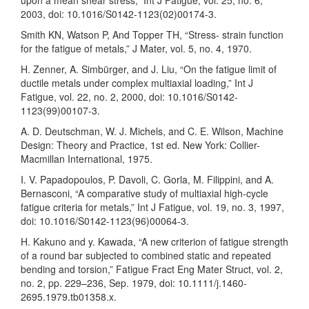
upon a mean shear stress,” Int J Fatigue, vol. 25, no. 6,
2003, doi: 10.1016/S0142-1123(02)00174-3.
Smith KN, Watson P, And Topper TH, “Stress- strain function
for the fatigue of metals,” J Mater, vol. 5, no. 4, 1970.
H. Zenner, A. Simbürger, and J. Liu, “On the fatigue limit of
ductile metals under complex multiaxial loading,” Int J
Fatigue, vol. 22, no. 2, 2000, doi: 10.1016/S0142-
1123(99)00107-3.
A. D. Deutschman, W. J. Michels, and C. E. Wilson, Machine
Design: Theory and Practice, 1st ed. New York: Collier-
Macmillan International, 1975.
I. V. Papadopoulos, P. Davoli, C. Gorla, M. Filippini, and A.
Bernasconi, “A comparative study of multiaxial high-cycle
fatigue criteria for metals,” Int J Fatigue, vol. 19, no. 3, 1997,
doi: 10.1016/S0142-1123(96)00064-3.
H. Kakuno and y. Kawada, “A new criterion of fatigue strength
of a round bar subjected to combined static and repeated
bending and torsion,” Fatigue Fract Eng Mater Struct, vol. 2,
no. 2, pp. 229–236, Sep. 1979, doi: 10.1111/j.1460-
2695.1979.tb01358.x.