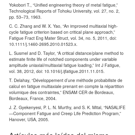
Yokobori T., “Unified engineering theory of metal fatigue,”
Technological Reports of Tohoku University, vol. 27, no. 2,
pp. 53–73, 1963.
C. C. Zhang and W. X. Yao, “An improved multiaxial high-
cycle fatigue criterion based on critical plane approach,”
Fatigue Fract Eng Mater Struct, vol. 34, no. 5, 2011, doi:
10.1111/j.1460-2695.2010.01523.x.
L. Susmel and D. Taylor, “A critical distance/plane method to
estimate finite life of notched components under variable
amplitude uniaxial/multiaxial fatigue loading,” Int J Fatigue,
vol. 38, 2012, doi: 10.1016/j.ijfatigue.2011.11.015.
T. Delahay, “Développement d’une méthode probabiliste de
calcul en fatigue multiaxiale prenant en compte la répartition
volumique des contraintes,” ENSAM CER de Bordeaux,
Bordeaux, France, 2004.
J. Z. Gyekenyesi, P. L. N. Murthy, and S. K. Mital, “NASALIFE
—Component Fatigue and Creep Life Prediction Program,”
Hanover, USA, 2005.