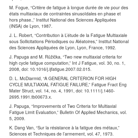
M. Fogue, “Critère de fatigue à longue durée de vie pour des
états multiaxiaux de contraintes sinusoïdales en phase et
hors phase.,” Institut National des Sciences Appliquées
(INSA) de Lyon, 1987.
J. L. Robert, “Contribution à L’étude de la Fatigue Multiaxiale
sous Sollicitations Périodiques ou Aléatoires,” Institut National
des Sciences Appliquées de Lyon, Lyon, France, 1992.
J. Papuga and M. Růžička, “Two new multiaxial criteria for
high cycle fatigue computation,” Int J Fatigue, vol. 30, no. 1,
2008, doi: 10.1016/j.ijfatigue.2007.02.015.
D. L. McDiarmid, “A GENERAL CRITERION FOR HIGH
CYCLE MULTIAXIAL FATIGUE FAILURE,” Fatigue Fract Eng
Mater Struct, vol. 14, no. 4, 1991, doi: 10.1111/j.1460-
2695.1991.tb00673.x.
J. Papuga, “Improvements of Two Criteria for Multiaxial
Fatigue Limit Evaluation,” Bulletin Of Applied Mechanics, vol.
5, 2009.
K. Dang Van, “Sur la résistance à la fatigue des métaux,”
Sciences et Techniques de l’armement, vol. 47, 1973.