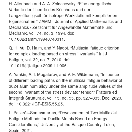
H. Altenbach and A. A. Zolochevsky, “Eine energetische
Variante der Theorie des Kriechens und der
Langzeitfestigkeit für isotrope Werkstoffe mit komplizierten
Eigenschaften,” ZAMM ‐ Journal of Applied Mathematics and
Mechanics / Zeitschrift für Angewandte Mathematik und
Mechanik, vol. 74, no. 3, 1994, doi:
10.1002/zamm.19940740311.
Q. H. Vu, D. Halm, and Y. Nadot, “Multiaxial fatigue criterion
for complex loading based on stress invariants,” Int J
Fatigue, vol. 32, no. 7, 2010, doi:
10.1016/j.ijfatigue.2009.11.006.
A. Yankin, A. I. Mugatarov, and V. E. Wildemann, “Influence
of different loading paths on the multiaxial fatigue behavior of
2024 aluminum alloy under the same amplitude values of the
second invariant of the stress deviator tensor,” Frattura ed
Integrità Strutturale, vol. 15, no. 55, pp. 327–335, Dec. 2020,
doi: 10.3221/IGF-ESIS.55.25.
L. Pallarés-Santasmartas, “Development of Two Multiaxial
Fatigue Methods for Ductile Metals Based on Energy
Considerations,” University of the Basque Country, Leioa,
Spain, 2021.