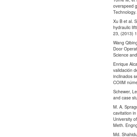
overspeed g
Technology.
Xu B et al. 
hydraulic li
23, (2013) 
Wang Qibing
Door Operat
Science and
Enrique Alca
validación 
inclinados 
COIIM núme
Schewer, Leo
and case st
M. A. Sprag
cavitation i
University o
Meth. Engn
Md. Shahidul