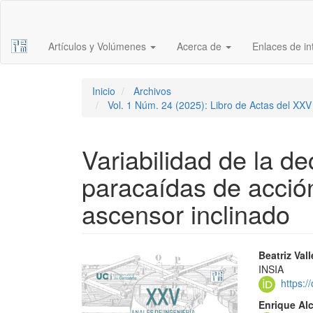
Navegación
principal
Contenido
Artículos y Volúmenes
Acerca de
Enlaces de i
principal
Barra
lateral
Inicio
Archivos
Vol. 1 Núm. 24 (2025): Libro de Actas del XX
Variabilidad de la d
paracaídas de acció
ascensor inclinado
Barra
Conte
Beatriz Val
INSIA
lateral
princi
https:
del
del
Enrique Alc