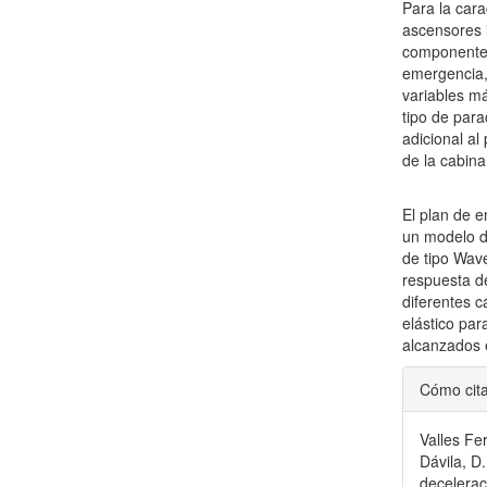
Para la car
ascensores i
componente 
emergencia,
variables má
tipo de para
adicional al
de la cabina
El plan de 
un modelo de
de tipo Wave
respuesta de
diferentes c
elástico par
alcanzados 
Detal
Cómo cit
del
Valles Fe
artícu
Dávila, D.
decelerac