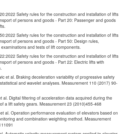
:2022 Safety rules for the construction and installation of lifts
transport of persons and goods - Part 20: Passenger and goods
fts.
:2022 Safety rules for the construction and installation of lifts
transport of persons and goods - Part 50: Design rules,
, examinations and tests of lift components.
:2022 Safety rules for the construction and installation of lifts
ransport of persons and goods - Part 22: Electric lifts with
h.
c et al. Braking deceleration variability of progressive safety
 statistical and wavelet analyses. Measurement 110 (2017) 90-
t al. Digital filtering of acceleration data acquired during the
 of a lift safety gears. Measurement 23 (2010)455-468
et al. Operation performance evaluation of elevators based on
onitoring and combination weighting method. Measurement
 111091
al. Automatic velocity measurement system applied to elevator