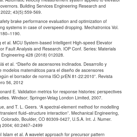
overnors. Building Services Engineering Research and
 2022; 43(5):559-569.
Safety brake performance evaluation and optimization of
fting systems in case of overspeed dropping. Mechatronics Vol.
1180–1190.
 et al. MCU System-based Intelligent High-speed Elevator
or Fault Analysis and Research. IOP Conf. Series: Materials
 Engineering 428 (2018) 012028.
lá et al. “Diseño de ascensores inclinados. Desarrollo y
de modelos matemáticos para el diseño de ascensores
según el borrador de norma ISO prEN 81-22:2010”. Revista
ro 56, 2012
nard E. Validation metrics for response histories: perspectives
udies. Windsor; Springer-Velag London Limited, 2007.
ue, and T. L. Geers. “A spectral-element method for modelling
n transient fluid–structure interaction”. Mechanical Engineering,
f Colorado, Boulder, CO 80309-0427, U.S.A. Int. J. Numer.
g 2004; 60:2467–2499
 Islam et al. A wavelet approach for precursor pattern