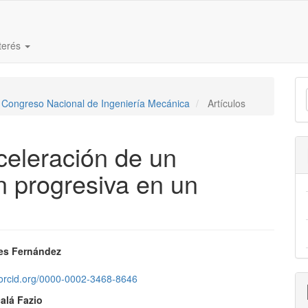
nterés
E
V Congreso Nacional de Ingeniería Mecánica
Artículos
u
a
eceleración de un
n progresiva en un
nido
les Fernández
pal
//orcid.org/0000-0002-3468-8646
alá Fazio