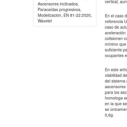
vertical, au
Ascensores inclinados,
Paracaídas progresivos,
Modelización, EN 81-22:2020,
En el caso d
Wavelet
referencia 
caso de act
aceleración 
colisionen c
mínimo que 
suficiente p
ocupantes e
En este artí
viabilidad 
del sistema 
ascensores 
para los asc
homologa se
en la que se
se únicamen
0,6g.