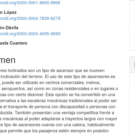
//orcid.org/0000-0001-8690-9968
lo
ín López
//orcid.org/0000-0002-7839-827X
ón-Dávila
//orcid.org/0000-0003-4095-969X
uela Cuartero
men
res inclinados son un tipo de ascensor que se mueven
 inclinación del terreno. El uso de este tipo de ascensores es
 puede ser utilizado en centros comerciales, metros,
y aeropuertos, así como en zonas residenciales o en lugares o
icas con cierto desnivel. Esta opción se ha convertido en una
ternativa a las escaleras mecánicas tradicionales al poder ser
ara el transporte de persona con discapacidad o personas con
educida. También presentan una ventaja competitiva frente a
as mecánicas al poder adaptarse a trayectos largos con mayor
ste tipo de ascensores cuenta con una cabina, habitualmente
 que permite que los pasajeros estén siempre en posición