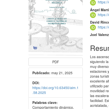
https:
artículo
artícu
Ángel Mart
https:
David Rinc
https:
Joel Valenz
Resu
Los ascenso
siguiendo la
PDF
muy diverso,
estaciones 
Publicado:
may 21, 2025
zonas turíst
excelente al
DOI:
utilizado p
https://doi.org/10.63450/aim.1
movilidad r
.58.2025
las escaler
facilidad. E
Palabras clave:
acristalada,
Comportamiento dinámico,