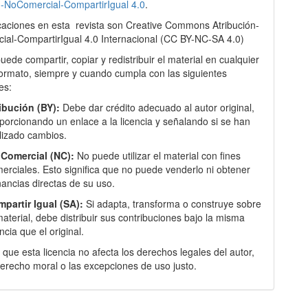
n-NoComercial-CompartirIgual 4.0
.
caciones en esta
revista son Creative Commons Atribución-
al-CompartirIgual 4.0 Internacional
(
CC BY-NC-SA 4.0)
puede compartir, copiar y redistribuir el material en cualquier
ormato, siempre y cuando cumpla con las siguientes
es:
ibución (BY):
Debe dar crédito adecuado al autor original,
porcionando un enlace a la licencia y señalando si se han
lizado cambios.
Comercial (NC):
No puede utilizar el material con fines
erciales. Esto significa que no puede venderlo ni obtener
ancias directas de su uso.
partir Igual (SA):
Si adapta, transforma o construye sobre
material, debe distribuir sus contribuciones bajo la misma
encia que el original.
que esta licencia no afecta los derechos legales del autor,
erecho moral o las excepciones de uso justo.