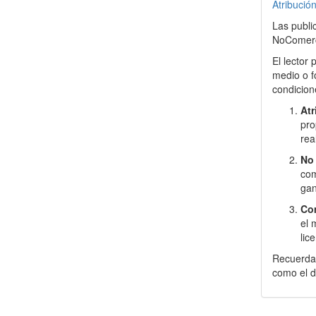
Atribució
Las publi
NoComerci
El lector 
medio o f
condicion
Atr
pro
rea
No 
com
gan
Com
el 
lic
Recuerda 
como el d