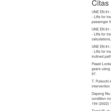
Citas
UNE EN 81-20
- Lifts for 
passenger li
UNE EN 81-50
- Lifts for 
calculations
UNE EN 81-22
- Lifts for t
inclined pat
Pawel Lonkwi
gears using
97.
T. Pulecchi e
intervention
Dapeng Niu 
condition m
194 (2022)
Tomé M, et 