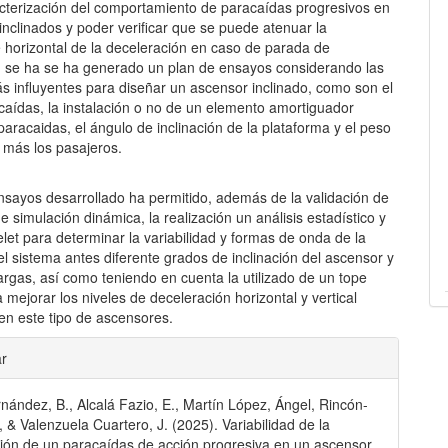
acterización del comportamiento de paracaídas progresivos en
nclinados y poder verificar que se puede atenuar la
horizontal de la deceleración en caso de parada de
 se ha se ha generado un plan de ensayos considerando las
s influyentes para diseñar un ascensor inclinado, como son el
caídas, la instalación o no de un elemento amortiguador
 paracaidas, el ángulo de inclinación de la plataforma y el peso
 más los pasajeros.
ensayos desarrollado ha permitido, además de la validación de
 simulación dinámica, la realización un análisis estadístico y
let para determinar la variabilidad y formas de onda de la
l sistema antes diferente grados de inclinación del ascensor y
argas, así como teniendo en cuenta la utilizado de un tope
a mejorar los niveles de deceleración horizontal y vertical
en este tipo de ascensores.
les
ar
rnández, B., Alcalá Fazio, E., Martín López, Ángel, Rincón-
lo
, & Valenzuela Cuartero, J. (2025). Variabilidad de la
ión de un paracaídas de acción progresiva en un ascensor