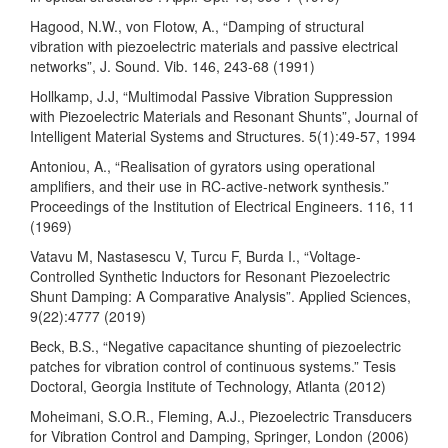
Hagood, N.W., von Flotow, A., “Damping of structural
vibration with piezoelectric materials and passive electrical
networks”, J. Sound. Vib. 146, 243-68 (1991)
Hollkamp, J.J, “Multimodal Passive Vibration Suppression
with Piezoelectric Materials and Resonant Shunts”, Journal of
Intelligent Material Systems and Structures. 5(1):49-57, 1994
Antoniou, A., “Realisation of gyrators using operational
amplifiers, and their use in RC-active-network synthesis.”
Proceedings of the Institution of Electrical Engineers. 116, 11
(1969)
Vatavu M, Nastasescu V, Turcu F, Burda I., “Voltage-
Controlled Synthetic Inductors for Resonant Piezoelectric
Shunt Damping: A Comparative Analysis”. Applied Sciences,
9(22):4777 (2019)
Beck, B.S., “Negative capacitance shunting of piezoelectric
patches for vibration control of continuous systems.” Tesis
Doctoral, Georgia Institute of Technology, Atlanta (2012)
Moheimani, S.O.R., Fleming, A.J., Piezoelectric Transducers
for Vibration Control and Damping, Springer, London (2006)