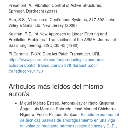
Preumont, A., Vibration Control of Active Structures,
Springer, Dordrecht (2011)
Rao, S.S., Vibration of Continuous Systems, 317-392, John
Wiley & Sons, Ltd, New Jersey (2006)
Kalman, R.E., “A New Approach to Linear Filtering and
Prediction Problems.” Transactions of the ASME--Journal of
Basic Engineering, 82(D):35-45 (1960)
PI Ceramic, P-876 DuraAct Patch Transducer. URL
https://www.piceramic.com/en/products/piezoceramic-
actuators/patch-transducers/p-876-duraact-patch-
transducer-101790
Artículos más leídos del mismo
autor/a
Miguel Melero Esteso, Antonio Javier Nieto Quijorna,
Ángel Luis Morales Robredo, José Manuel Chicharro
Higuera, Publio Pintado Sanjuán,
Estudio experimental
de técnicas pasivas de amortiguamiento en una viga
en voladizo mediante parches piezoeléctricos y CLD
,