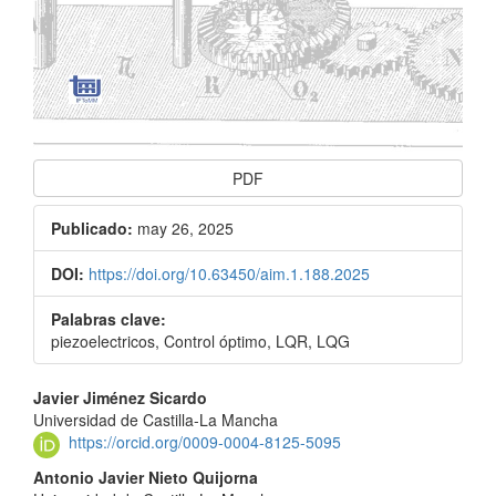
PDF
Publicado:
may 26, 2025
DOI:
https://doi.org/10.63450/aim.1.188.2025
Palabras clave:
piezoelectricos, Control óptimo, LQR, LQG
Contenido
Javier Jiménez Sicardo
Universidad de Castilla-La Mancha
principal
https://orcid.org/0009-0004-8125-5095
del
Antonio Javier Nieto Quijorna