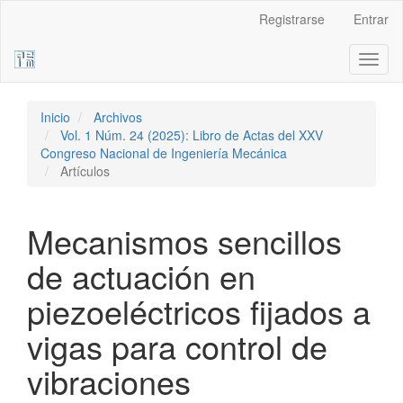
Navegación
Registrarse
Entrar
principal
Contenido
Toggl
principal
naviga
Barra
lateral
Inicio
Archivos
Vol. 1 Núm. 24 (2025): Libro de Actas del XXV
Congreso Nacional de Ingeniería Mecánica
Artículos
Mecanismos sencillos
de actuación en
piezoeléctricos fijados a
vigas para control de
vibraciones