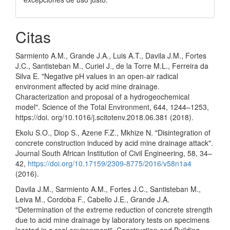
Citas
Sarmiento A.M., Grande J.A., Luis A.T., Davila J.M., Fortes
J.C., Santisteban M., Curiel J., de la Torre M.L., Ferreira da
Silva E. "Negative pH values in an open-air radical
environment affected by acid mine drainage.
Characterization and proposal of a hydrogeochemical
model". Science of the Total Environment, 644, 1244–1253,
https://doi. org/10.1016/j.scitotenv.2018.06.381 (2018).
Ekolu S.O., Diop S., Azene F.Z., Mkhize N. "Disintegration of
concrete construction induced by acid mine drainage attack".
Journal South African Institution of Civil Engineering, 58, 34–
42,
https://doi.org/10.17159/2309-8775/2016/v58n1a4
(2016).
Davila J.M., Sarmiento A.M., Fortes J.C., Santisteban M.,
Leiva M., Cordoba F., Cabello J.E., Grande J.A.
"Determination of the extreme reduction of concrete strength
due to acid mine drainage by laboratory tests on specimens