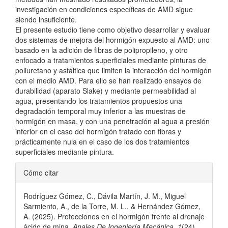
investigación en condiciones específicas de AMD sigue
siendo insuficiente.
El presente estudio tiene como objetivo desarrollar y evaluar
dos sistemas de mejora del hormigón expuesto al AMD: uno
basado en la adición de fibras de polipropileno, y otro
enfocado a tratamientos superficiales mediante pinturas de
poliuretano y asfáltica que limiten la interacción del hormigón
con el medio AMD. Para ello se han realizado ensayos de
durabilidad (aparato Slake) y mediante permeabilidad al
agua, presentando los tratamientos propuestos una
degradación temporal muy inferior a las muestras de
hormigón en masa, y con una penetración al agua a presión
inferior en el caso del hormigón tratado con fibras y
prácticamente nula en el caso de los dos tratamientos
superficiales mediante pintura.
Detalles
Cómo citar
del
Rodríguez Gómez, C., Dávila Martín, J. M., Miguel
artículo
Sarmiento, A., de la Torre, M. L., & Hernández Gómez,
A. (2025). Protecciones en el hormigón frente al drenaje
ácido de mina.
Anales De Ingeniería Mecánica
,
1
(24).