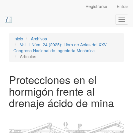
Navegación
Registrarse
Entrar
principal
Contenido
Toggl
principal
naviga
Barra
lateral
Inicio
Archivos
Vol. 1 Núm. 24 (2025): Libro de Actas del XXV
Congreso Nacional de Ingeniería Mecánica
Artículos
Protecciones en el
hormigón frente al
drenaje ácido de mina
Barra
lateral