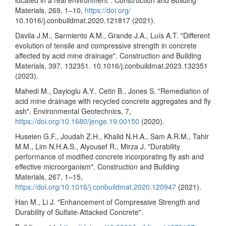
located in a real environment". Construction and Building
Materials, 269, 1–10,
https://doi.org/
10.1016/j.conbuildmat.2020.121817 (2021).
Davila J.M., Sarmiento A.M., Grande J.A., Luís A.T. "Different
evolution of tensile and compressive strength in concrete
affected by acid mine drainage". Construction and Building
Materials, 397. 132351. 10.1016/j.conbuildmat.2023.132351
(2023).
Mahedi M., Dayioglu A.Y., Cetin B., Jones S. "Remediation of
acid mine drainage with recycled concrete aggregates and fly
ash". Environmental Geotechnics, 7,
https://doi.org/10.1680/jenge.19.00150
(2020).
Huseien G.F., Joudah Z.H., Khalid N.H.A., Sam A.R.M., Tahir
M.M., Lim N.H.A.S., Alyousef R., Mirza J. "Durability
performance of modified concrete incorporating fly ash and
effective microorganism". Construction and Building
Materials, 267, 1–15,
https://doi.org/10.1016/j.conbuildmat.2020.120947
(2021).
Han M., Li J. "Enhancement of Compressive Strength and
Durability of Sulfate-Attacked Concrete".