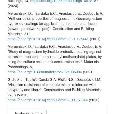
Buildings, 14,
https://doi.org/10.3390/buildings14072187
(2024).
Merachtsaki D., Tsardaka E.C., Anastasiou E., Zouboulis A.
"Anti-corrosion properties of magnesium oxide/magnesium
hydroxide coatings for application on concrete surfaces
(sewerage network pipes)". Construction and Building
Materials, 312,
https://doi.org/10.1016/j.conbuildmat.2021.125441
(2021).
Merachtsaki D. Tsardaka E.C., Anastasiou E., Zouboulis A.
"Study of magnesium hydroxide protective coating against
corrosion, applied on poly (methyl methacrylate) plates, by
using the sulfuric acid attack acceleration test". Materials
Proceedings, 5,
https://doi.org/10.3390/materproc2021005004
(2021).
Grdic Z.J., Toplicic Curcic G.A, Ristic N.S., Despotovic I.M.
"Abrasion resistance of concrete micro- reinforced with
polypropylene fibers". Construction and Building Materials,
27, 305-312,
https://doi.org/10.1016/j.conbuildmat.2011.07.044
(2012).
Enviar
Enviar un artículo