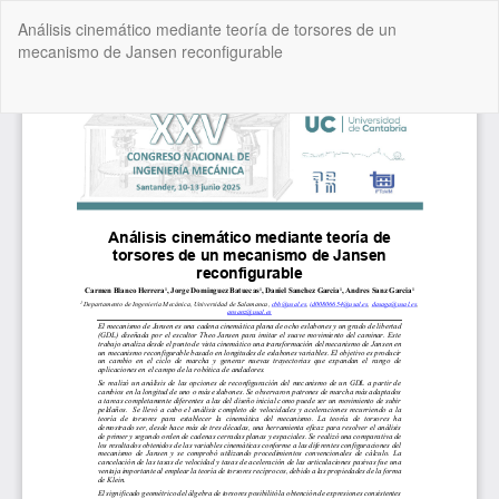
Volver
Análisis cinemático mediante teoría de torsores de un
a
mecanismo de Jansen reconfigurable
los
detalles
del
De
De
artículo
P