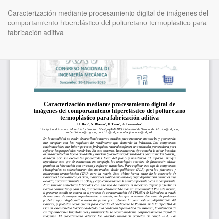
Volver
Caracterización mediante procesamiento digital de imágenes del
a
comportamiento hiperelástico del poliuretano termoplástico para
los
fabricación aditiva
detalles
del
artículo
De
De
P