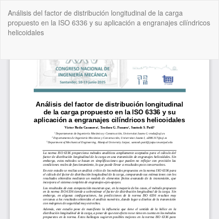
Volver
Análisis del factor de distribución longitudinal de la carga
a
propuesto en la ISO 6336 y su aplicación a engranajes cilíndricos
los
helicoidales
detalles
del
artículo
De
De
P