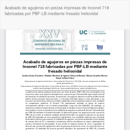
Volver
Acabado de agujeros en piezas impresas de Inconel 718
a
fabricadas por PBF-LB mediante fresado helicoidal
los
detalles
del
De
De
artículo
P