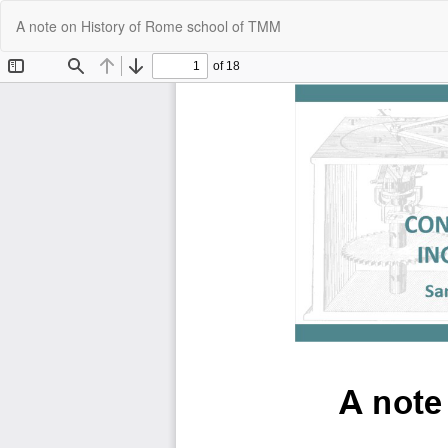
Volver
A note on History of Rome school of TMM
a
los
detalles
del
artículo