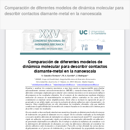
Volver
Comparación de diferentes modelos de dinámica molecular para
a
describir contactos diamante-metal en la nanoescala
los
detalles
del
De
De
artículo
P