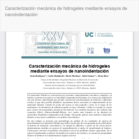
Volver
Caracterización mecánica de hidrogeles mediante ensayos de
a
nanoindentación
los
detalles
del
De
De
artículo
P