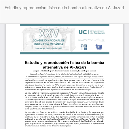
Volver
Estudio y reproducción física de la bomba alternativa de Al-Jazari
a
los
detalles
De
De
del
P
artículo